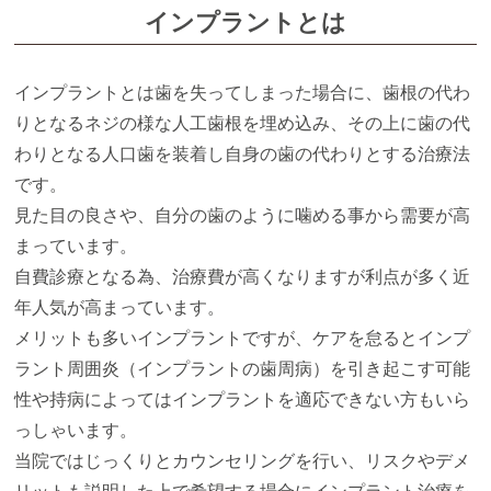
虫歯治療
歯周病治療
インプラントとは
虫歯・歯周病予防
美しい口元へ
インプラントとは歯を失ってしまった場合に、歯根の代わ
ホワイトニング
入れ歯
りとなるネジの様な人工歯根を埋め込み、その上に歯の代
わりとなる人口歯を装着し自身の歯の代わりとする治療法
インプラント
口腔外科
です。
見た目の良さや、自分の歯のように噛める事から需要が高
WEB診察予約
まっています。
自費診療となる為、治療費が高くなりますが利点が多く近
年人気が高まっています。
メリットも多いインプラントですが、ケアを怠るとインプ
ラント周囲炎（インプラントの歯周病）を引き起こす可能
性や持病によってはインプラントを適応できない方もいら
っしゃいます。
当院ではじっくりとカウンセリングを行い、リスクやデメ