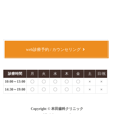
web診療予約 / カウンセリング
診療時間
月
火
水
木
金
土
日/祝
〇
〇
〇
〇
〇
×
×
10:00～13:00
〇
〇
〇
〇
〇
×
×
14:30～19:00
Copyright © 本田歯科クリニック