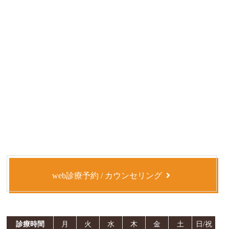
web診療予約 / カウンセリング
診療時間
月
火
水
木
金
土
日/祝