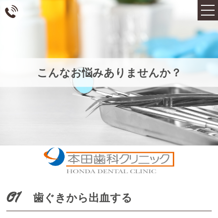
こんなお悩みありませんか？
TOP
コンセプト・院長紹介
アクセス・医院情報
こんなお悩みありません
か？
初診の方へ
English
01
歯ぐきから出血する
ブログ
ニュース