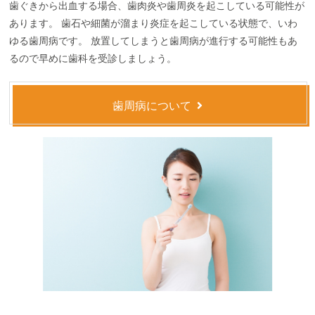
歯ぐきから出血する場合、歯肉炎や歯周炎を起こしている可能性が
虫歯治療
歯周病治療
あります。 歯石や細菌が溜まり炎症を起こしている状態で、いわ
虫歯・歯周病予防
美しい口元へ
ゆる歯周病です。 放置してしまうと歯周病が進行する可能性もあ
るので早めに歯科を受診しましょう。
ホワイトニング
入れ歯
歯周病について
インプラント
口腔外科
WEB診察予約